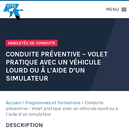
Passer
MENU
au
contenu
HABILETÉS DE CONDUITE
CONDUITE PRÉVENTIVE – VOLET
PRATIQUE AVEC UN VÉHICULE
LOURD OU À L’AIDE D’UN
SIMULATEUR
Accueil
/
Programmes et formations
/
Conduite
préventive – Volet pratique avec un véhicule lourd ou à
l’aide d’un simulateur
DESCRIPTION