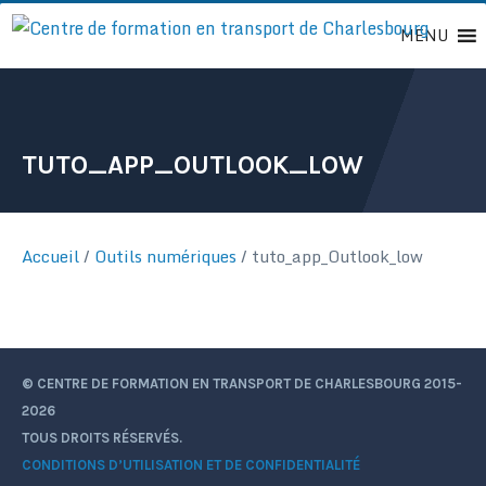
Passer
MENU
au
contenu
TUTO_APP_OUTLOOK_LOW
Accueil
/
Outils numériques
/
tuto_app_Outlook_low
© CENTRE DE FORMATION EN TRANSPORT DE CHARLESBOURG 2015-
2026
TOUS DROITS RÉSERVÉS.
CONDITIONS D’UTILISATION ET DE CONFIDENTIALITÉ