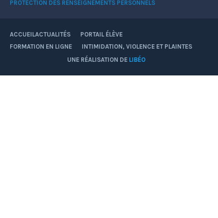
PROTECTION DES RENSEIGNEMENTS PERSONNELS
ACCUEIL
ACTUALITÉS
PORTAIL ÉLÈVE
FORMATION EN LIGNE
INTIMIDATION, VIOLENCE ET PLAINTES
Facebook
YouTube
Instagram
UNE RÉALISATION DE
LIBÉO