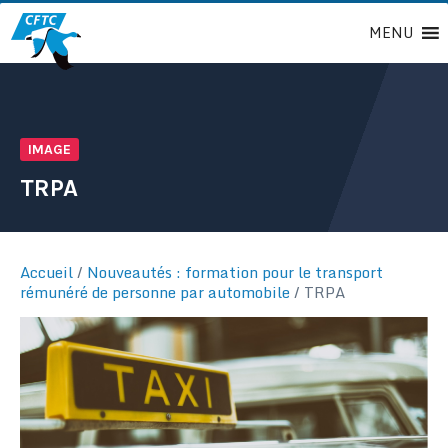
Passer
MENU
au
contenu
IMAGE
TRPA
Accueil
/
Nouveautés : formation pour le transport
rémunéré de personne par automobile
/
TRPA