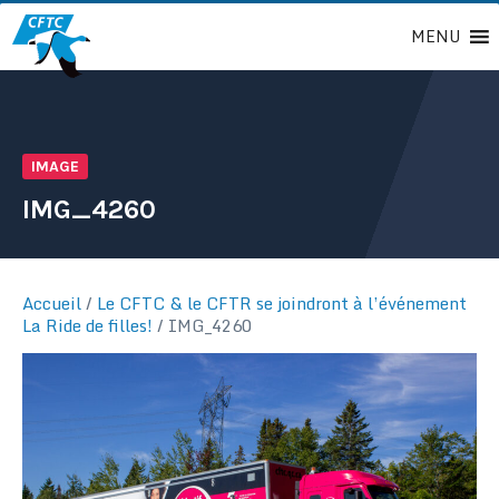
Passer
MENU
au
contenu
IMAGE
IMG_4260
Accueil
/
Le CFTC & le CFTR se joindront à l’événement
La Ride de filles!
/
IMG_4260