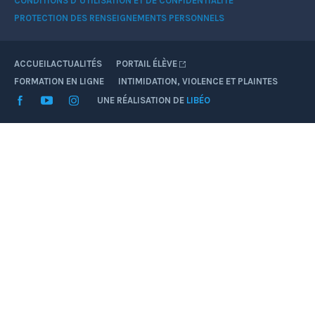
CONDITIONS D’UTILISATION ET DE CONFIDENTIALITÉ
PROTECTION DES RENSEIGNEMENTS PERSONNELS
ACCUEIL
ACTUALITÉS
PORTAIL ÉLÈVE
FORMATION EN LIGNE
INTIMIDATION, VIOLENCE ET PLAINTES
Facebook
YouTube
Instagram
UNE RÉALISATION DE
LIBÉO