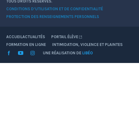
TOUS DROITS RÉSERVÉS.
CONDITIONS D’UTILISATION ET DE CONFIDENTIALITÉ
PROTECTION DES RENSEIGNEMENTS PERSONNELS
ACCUEIL
ACTUALITÉS
PORTAIL ÉLÈVE
FORMATION EN LIGNE
INTIMIDATION, VIOLENCE ET PLAINTES
Facebook
YouTube
Instagram
UNE RÉALISATION DE
LIBÉO