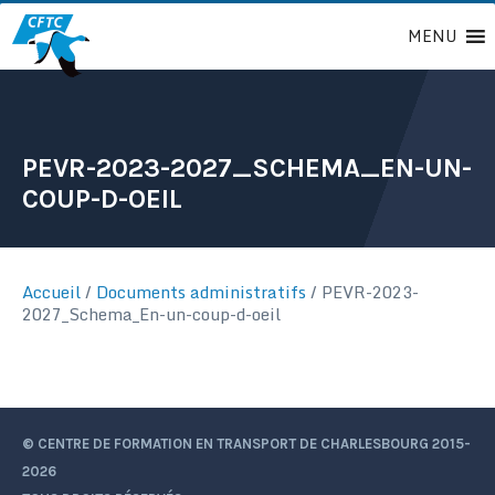
Passer
MENU
au
contenu
PEVR-2023-2027_SCHEMA_EN-UN-
COUP-D-OEIL
Accueil
/
Documents administratifs
/
PEVR-2023-
2027_Schema_En-un-coup-d-oeil
© CENTRE DE FORMATION EN TRANSPORT DE CHARLESBOURG 2015-
2026