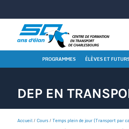
Passer
au
contenu
PROGRAMMES
ÉLÈVES ET FUTUR
DEP EN TRANSPO
Accueil
/
Cours
/
Temps plein de jour (Transport par c