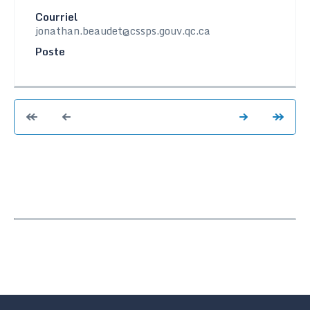
Courriel
jonathan.beaudet@cssps.gouv.qc.ca
Poste
Voir
Voir
Voir
Voir
les
les
les
les
premiers
éléments
éléments
derni
éléments
précédents
suivants
élém