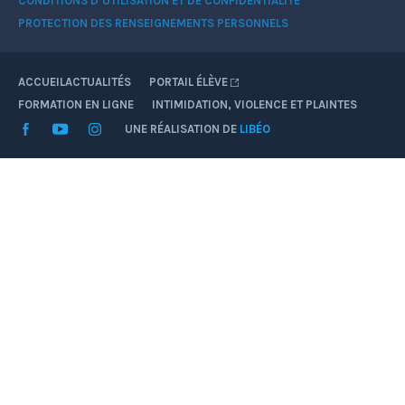
CONDITIONS D’UTILISATION ET DE CONFIDENTIALITÉ
PROTECTION DES RENSEIGNEMENTS PERSONNELS
ACCUEIL
ACTUALITÉS
PORTAIL ÉLÈVE
FORMATION EN LIGNE
INTIMIDATION, VIOLENCE ET PLAINTES
Facebook
YouTube
Instagram
UNE RÉALISATION DE
LIBÉO