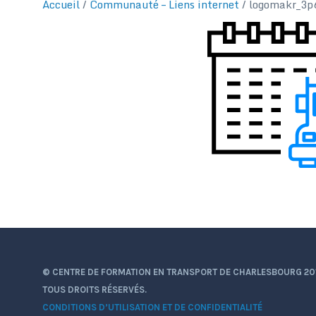
Accueil
/
Communauté – Liens internet
/
logomakr_3p
© CENTRE DE FORMATION EN TRANSPORT DE CHARLESBOURG 20
TOUS DROITS RÉSERVÉS.
CONDITIONS D’UTILISATION ET DE CONFIDENTIALITÉ