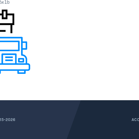
6x1b
15-2026
ACC