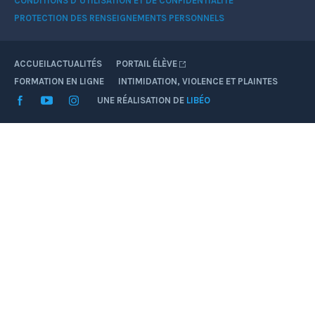
CONDITIONS D’UTILISATION ET DE CONFIDENTIALITÉ
PROTECTION DES RENSEIGNEMENTS PERSONNELS
ACCUEIL
ACTUALITÉS
PORTAIL ÉLÈVE
FORMATION EN LIGNE
INTIMIDATION, VIOLENCE ET PLAINTES
Facebook
YouTube
Instagram
UNE RÉALISATION DE
LIBÉO