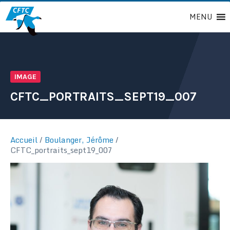
Passer
MENU
au
contenu
IMAGE
CFTC_PORTRAITS_SEPT19_007
Accueil
/
Boulanger, Jérôme
/
CFTC_portraits_sept19_007