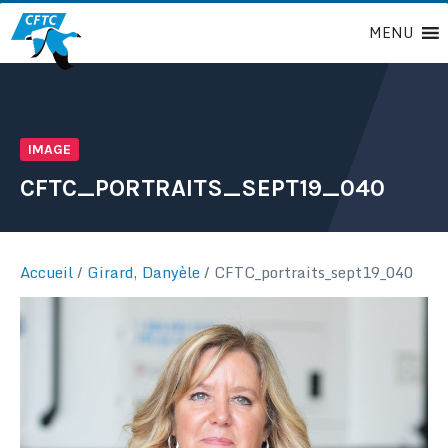
Passer
MENU
au
contenu
IMAGE
CFTC_PORTRAITS_SEPT19_040
Accueil
/
Girard, Danyèle
/
CFTC_portraits_sept19_040