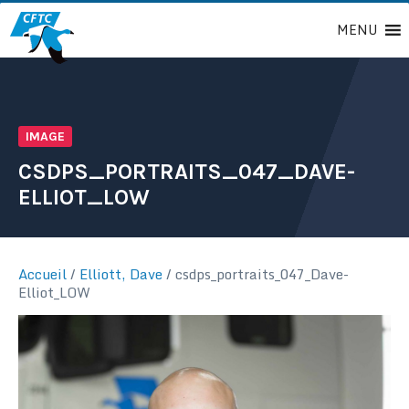
Passer
MENU
au
contenu
IMAGE
CSDPS_PORTRAITS_047_DAVE-
ELLIOT_LOW
Accueil
/
Elliott, Dave
/
csdps_portraits_047_Dave-
Elliot_LOW