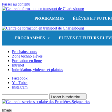
Passer au contenu
PROGRAMMES
ÉLÈVES ET FUTUR
PROGRAMMES
ÉLÈVES ET FUTURS ÉLÈV
Prochains cours
Zone techno élèves
Formation en ligne
Intranet
Intimidation, violence et plaintes
Facebook
YouTube
Instagram
Lancer la recherche
Image