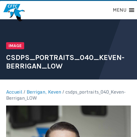
Passer
MENU
au
contenu
IMAGE
CSDPS_PORTRAITS_040_KEVEN-
BERRIGAN_LOW
Accueil
/
Berrigan, Keven
/
csdps_portraits_040_Keven-
Berrigan_LOW