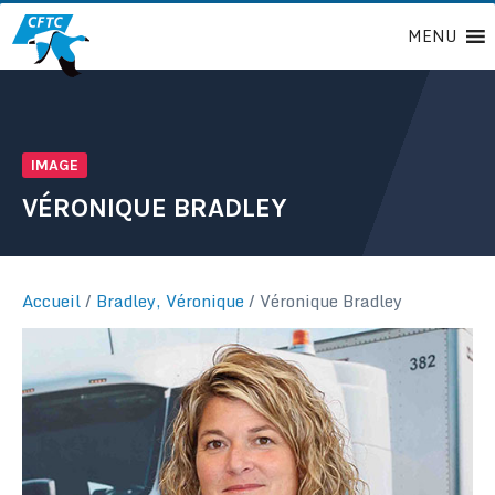
Passer
MENU
au
contenu
IMAGE
VÉRONIQUE BRADLEY
Accueil
/
Bradley, Véronique
/
Véronique Bradley