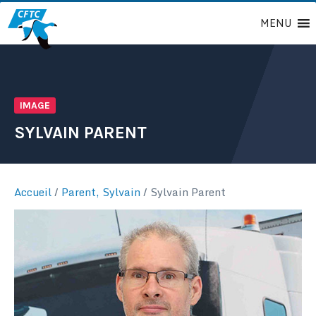
Passer
MENU
au
contenu
IMAGE
SYLVAIN PARENT
Accueil
/
Parent, Sylvain
/
Sylvain Parent