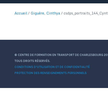
Accueil
/
Giguère, Cinthya
/
csdps_portraits_144_Cyn
© CENTRE DE FORMATION EN TRANSPORT DE CHARLESBOURG 20
TOUS DROITS RÉSERVÉS.
CONDITIONS D’UTILISATION ET DE CONFIDENTIALITÉ
PROTECTION DES RENSEIGNEMENTS PERSONNELS