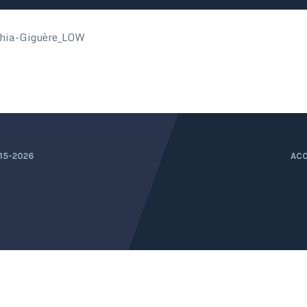
thia-Giguère_LOW
15-2026
ACC