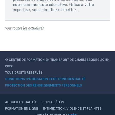
notre communauté éducative. Grâce à votre
expertise, vous planifiez et mettez...
Voir toutes les actualités
© CENTRE DE FORMATION EN TRANSPORT DE CHARLESBOURG 2015-
2026
TOUS DROITS RÉSERVÉS.
CONDITIONS D’UTILISATION ET DE CONFIDENTIALITÉ
PROTECTION DES RENSEIGNEMENTS PERSONNELS
ACCUEIL
ACTUALITÉS
PORTAIL ÉLÈVE
FORMATION EN LIGNE
INTIMIDATION, VIOLENCE ET PLAINTES
Facebook
YouTube
Instagram