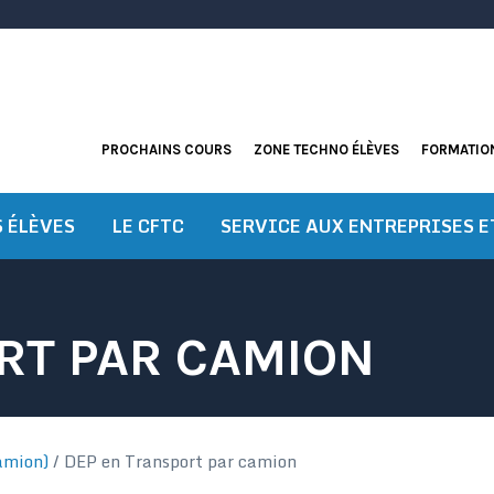
PROCHAINS COURS
ZONE TECHNO ÉLÈVES
FORMATION
S ÉLÈVES
LE CFTC
SERVICE AUX ENTREPRISES E
RT PAR CAMION
amion)
/
DEP en Transport par camion