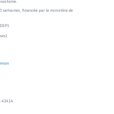
ysostome.
0 semaines, financée par le ministère de
(DEP).
ses).
amion
e 43414