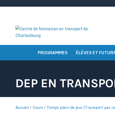
Passer
au
contenu
PROGRAMMES
ÉLÈVES ET FUTUR
DEP EN TRANSPO
Accueil
/
Cours
/
Temps plein de jour (Transport par c