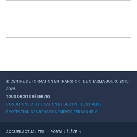
© CENTRE DE FORMATION EN TRANSPORT DE CHARLESBOURG 2015-
2026
TOUS DROITS RÉSERVÉS.
CONDITIONS D’UTILISATION ET DE CONFIDENTIALITÉ
PROTECTION DES RENSEIGNEMENTS PERSONNELS
ACCUEIL
ACTUALITÉS
PORTAIL ÉLÈVE